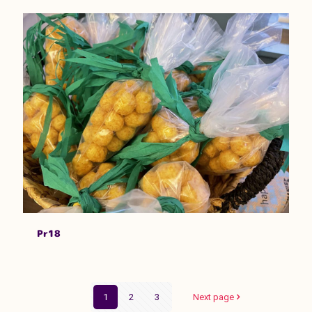
Pr18
1
2
3
Next page