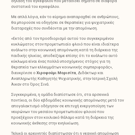
δηλαδή του εγκεφάλου που μεταδίδει σήματα σε διάφορα
συστατικά του εγκεφάλου.
Με απλά λόγια, εάν το εύρημα αναπαραχθεί σε ανθρώπους,
θα μπορούσε να οδηγήσει σε θεραπείες για ψυχιατρικές
διαταραχές που συνδέονται με την απομόνωση.
«Εκτός από τον προσδιορισμό αυτού του συγκεκριμένου
κυκλώματος στον προμετωπιαίο φλοιό που είναι ιδιαίτερα
ευάλωτο στην κοινωνική απομόνωση κατά τη διάρκεια της
παιδικής ηλικίας, αποδείξαμε επίσης ότι το ευάλωτο αυτό
κύκλωμα είναι ένας πολλά υποσχόμενος στόχος για τη
θεραπεία των ελλειμμάτων κοινωνικής συμπεριφοράς»,
διευκρίνισε ο
Χιροφούμι Μορισίτα
, Διδάκτωρ και
Αναπληρωτής Καθηγητής Ψυχιατρικής, στην Ιατρική Σχολή
Άικαν στο Όρος Σινά.
Συγκεκριμένα, η ομάδα διαπίστωσε ότι, στα αρσενικά
ποντίκια, οι δύο εβδομάδες κοινωνικής απομόνωσης μετά τον
απογαλακτισμό οδήγησαν σε επιτυχή ενεργοποίηση των
νευρώνων του μεσαίου προμετωπιαίου φλοιού που
προεξέχουν στον κοιλιακό θάλαμο κατά τη διάρκεια της
κοινωνικής έκθεσης στην ενηλικίωση.
Τελικά οι ερευνητές διαπίστωσαν ότι η νεανική απομόνωση