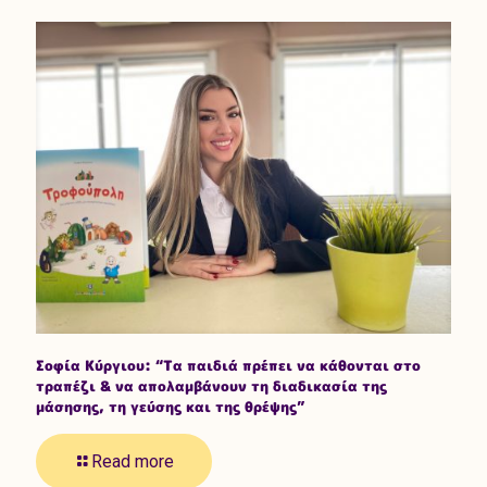
Σοφία Κύργιου: “Τα παιδιά πρέπει να κάθονται στο
τραπέζι & να απολαμβάνουν τη διαδικασία της
μάσησης, τη γεύσης και της θρέψης”
Read more