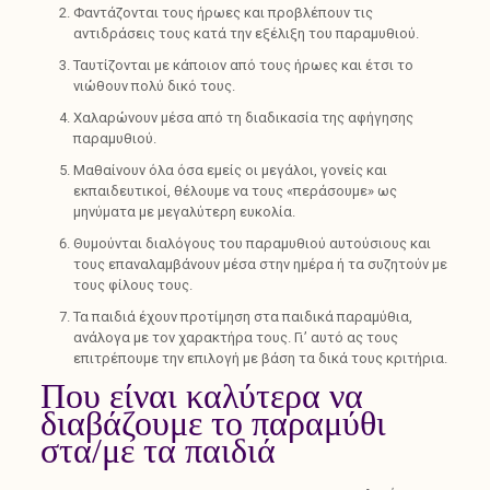
Φαντάζονται τους ήρωες και προβλέπουν τις
αντιδράσεις τους κατά την εξέλιξη του παραμυθιού.
Ταυτίζονται με κάποιον από τους ήρωες και έτσι το
νιώθουν πολύ δικό τους.
Χαλαρώνουν μέσα από τη διαδικασία της αφήγησης
παραμυθιού.
Μαθαίνουν όλα όσα εμείς οι μεγάλοι, γονείς και
εκπαιδευτικοί, θέλουμε να τους «περάσουμε» ως
μηνύματα με μεγαλύτερη ευκολία.
Θυμούνται διαλόγους του παραμυθιού αυτούσιους και
τους επαναλαμβάνουν μέσα στην ημέρα ή τα συζητούν με
τους φίλους τους.
Τα παιδιά έχουν προτίμηση στα παιδικά παραμύθια,
ανάλογα με τον χαρακτήρα τους. Γι’ αυτό ας τους
επιτρέπουμε την επιλογή με βάση τα δικά τους κριτήρια.
Που είναι καλύτερα να
διαβάζουμε το παραμύθι
στα/με τα παιδιά