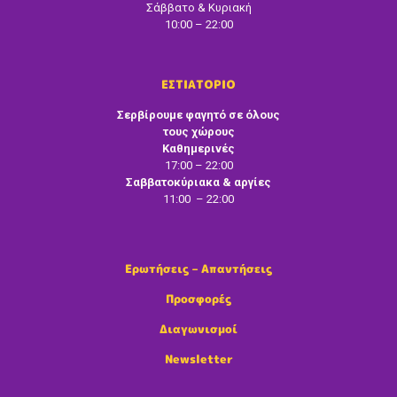
Σάββατο & Κυριακή
10:00 – 22:00
ΕΣΤΙΑΤΟΡΙΟ
Σερβίρουμε φαγητό σε όλους
τους χώρους
Καθημερινές
17:00 – 22:00
Σαββατοκύριακα & αργίες
11:00 – 22:00
Ερωτήσεις – Απαντήσεις
Προσφορές
Διαγωνισμοί
Newsletter