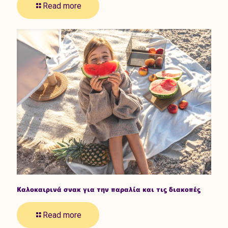
Read more
Καλοκαιρινά σνακ για την παραλία και τις διακοπές
Read more