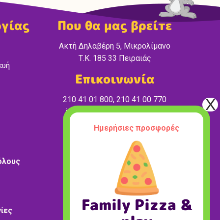
ργίας
Που θα μας βρείτε
Ακτή Δηλαβέρη 5, Μικρολίμανο
Τ.Κ. 185 33 Πειραιάς
ευή
Επικοινωνία
210 41 01 800, 210 41 00 770
info@wonderland-peiraias.gr
Ημερήσιες προσφορές
όλους
Family Pizza &
ίες