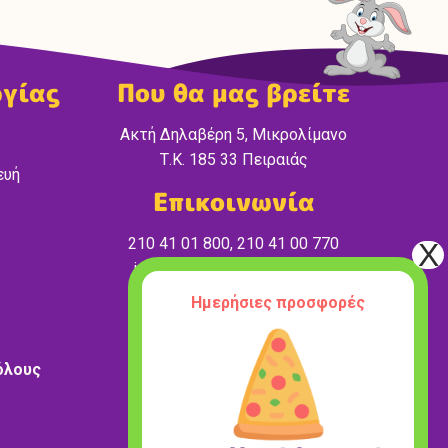
ργίας
Που θα μας βρείτε
Ακτή Δηλαβέρη 5, Μικρολίμανο
Τ.Κ. 185 33 Πειραιάς
ευή
Επικοινωνία
210 41 01 800, 210 41 00 770
info@wonderland-peiraias.gr
Ημερήσιες προσφορές
όλους