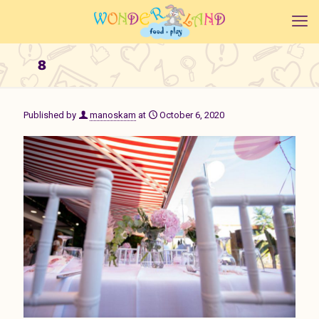
8
Published by
manoskam
at
October 6, 2020