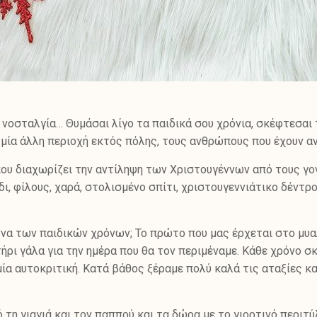
 νοσταλγία… Θυμάσαι λίγο τα παιδικά σου χρόνια, σκέφτεσαι 
σε μία άλλη περιοχή εκτός πόλης, τους ανθρώπους που έχουν α
 που διαχωρίζει την αντίληψη των Χριστουγέννων από τους γον
ι, φίλους, χαρά, στολισμένο σπίτι, χριστουγεννιάτικο δέντρο,
ννα των παιδικών χρόνων; Το πρώτο που μας έρχεται στο μυαλ
οτήρι γάλα για την ημέρα που θα τον περιμέναμε. Κάθε χρόνο 
μία αυτοκριτική. Κατά βάθος ξέραμε πολύ καλά τις αταξίες κα
τη γιαγιά και τον παππού και τα δώρα με το γιορτινό περιτύ