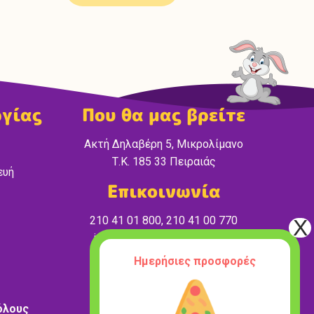
ργίας
Που θα μας βρείτε
Ακτή Δηλαβέρη 5, Μικρολίμανο
Τ.Κ. 185 33 Πειραιάς
ευή
Επικοινωνία
210 41 01 800, 210 41 00 770
info@wonderland-peiraias.gr
Ημερήσιες προσφορές
όλους