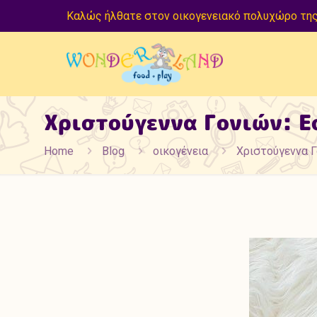
Καλώς ήλθατε στον οικογενειακό πολυχώρο της
Χριστούγεννα Γονιών: Εσ
Home
Blog
οικογένεια
Χριστούγεννα Γο