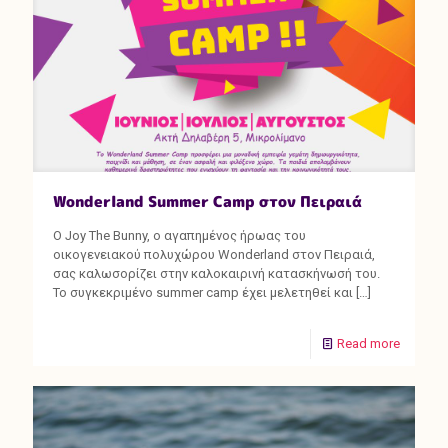
Wonderland Summer Camp στον Πειραιά
Ο Joy The Bunny, ο αγαπημένος ήρωας του
οικογενειακού πολυχώρου Wonderland στον Πειραιά,
σας καλωσορίζει στην καλοκαιρινή κατασκήνωσή του.
Το συγκεκριμένο summer camp έχει μελετηθεί και
[…]
Read more