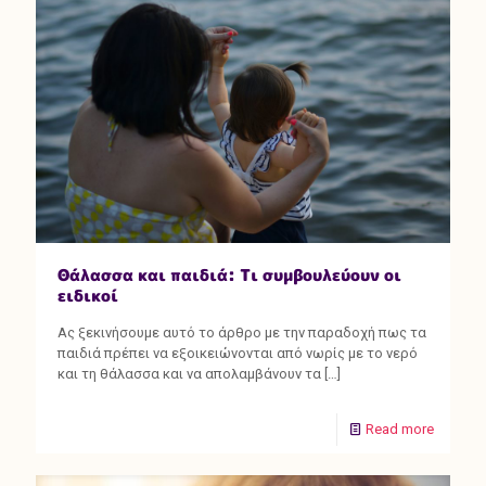
Θάλασσα και παιδιά: Τι συμβουλεύουν οι
ειδικοί
Ας ξεκινήσουμε αυτό το άρθρο με την παραδοχή πως τα
παιδιά πρέπει να εξοικειώνονται από νωρίς με το νερό
και τη θάλασσα και να απολαμβάνουν τα
[…]
Read more