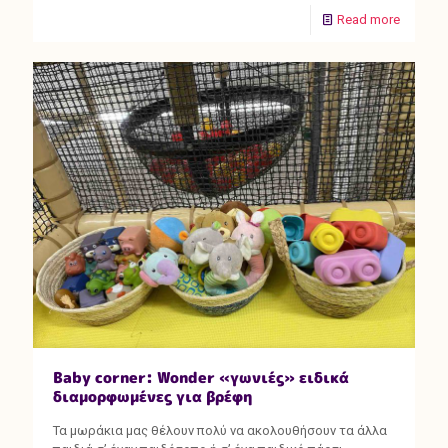
Read more
Baby corner: Wonder «γωνιές» ειδικά
διαμορφωμένες για βρέφη
Τα μωράκια μας θέλουν πολύ να ακολουθήσουν τα άλλα