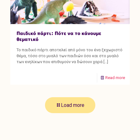
Παιδικό πάρτι: Πότε να το κάνουμε
θεματικό
Το παιδικό πάρτι αποτελεί από μόνο του ένα ξεχωριστό
θέμα, τόσο στο μυαλό των παιδιών όσο και στο μυαλό
των ενηλίκων που επιθυμούν να δώσουν χαρά
[…]
Read more
Load more