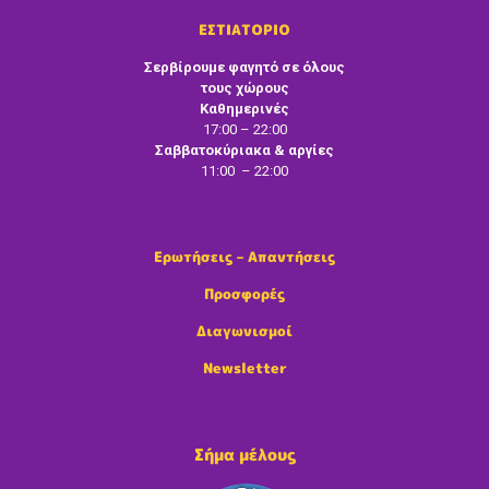
ΕΣΤΙΑΤΟΡΙΟ
Σερβίρουμε φαγητό σε όλους
τους χώρους
Καθημερινές
17:00 – 22:00
Σαββατοκύριακα & αργίες
11:00 – 22:00
Ερωτήσεις – Απαντήσεις
Προσφορές
Διαγωνισμοί
Newsletter
Σήμα μέλους