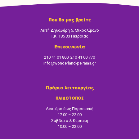
Που θα μας βρείτε
Ακτή Δηλαβέρη 5, Μικρολίμανο
Τ.Κ. 185 33 Πειραιάς
Επικοινωνία
210 41 01 800, 210 41 00 770
info@wonderland-peiraias.gr
Ωράρια λειτουργίας
ΠΑΙΔΟΤΟΠΟΣ
Δευτέρα έως Παρασκευή
17:00 – 22:00
Σάββατο & Κυριακή
10:00 – 22:00