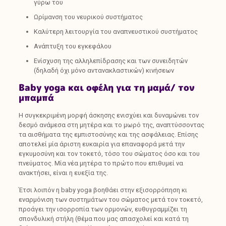
γύρω του
Ωρίμανση του νευρικού συστήματος
Καλύτερη λειτουργία του αναπνευστικού συστήματος
Ανάπτυξη του εγκεφάλου
Ενίσχυση της αλληλεπίδρασης και των συνειδητών
(δηλαδή όχι μόνο αντανακλαστικών) κινήσεων
Baby yoga και οφέλη για τη μαμά/ τον
μπαμπά
Η συγκεκριμένη μορφή άσκησης ενισχύει και δυναμώνει τον
δεσμό ανάμεσα στη μητέρα και το μωρό της, αναπτύσσοντας
τα αισθήματα της εμπιστοσύνης και της ασφάλειας. Επίσης
αποτελεί μία άριστη ευκαιρία για επαναφορά μετά την
εγκυμοσύνη και τον τοκετό, τόσο του σώματος όσο και του
πνεύματος. Μία νέα μητέρα το πρώτο που επιθυμεί να
ανακτήσει, είναι η ευεξία της.
Έτσι λοιπόν η baby yoga βοηθάει στην εξισορρόπηση κι
εναρμόνιση των συστημάτων του σώματος μετά τον τοκετό,
προάγει την ισορροπία των ορμονών, ευθυγραμμίζει τη
σπονδυλική στήλη (θέμα που μας απασχολεί και κατά τη