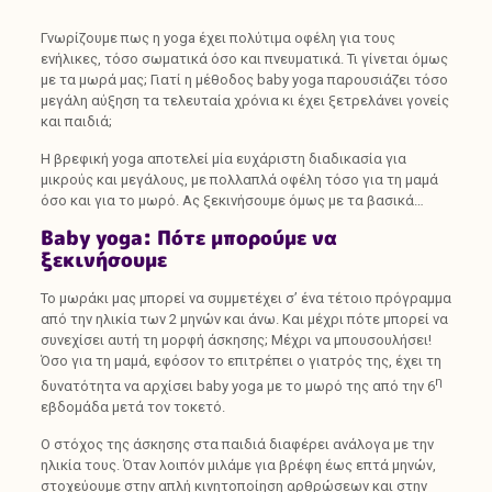
Γνωρίζουμε πως η yoga έχει πολύτιμα οφέλη για τους
ενήλικες, τόσο σωματικά όσο και πνευματικά. Τι γίνεται όμως
με τα μωρά μας; Γιατί η μέθοδος baby yoga παρουσιάζει τόσο
μεγάλη αύξηση τα τελευταία χρόνια κι έχει ξετρελάνει γονείς
και παιδιά;
Η βρεφική yoga αποτελεί μία ευχάριστη διαδικασία για
μικρούς και μεγάλους, με πολλαπλά οφέλη τόσο για τη μαμά
όσο και για το μωρό. Ας ξεκινήσουμε όμως με τα βασικά…
Baby yoga: Πότε μπορούμε να
ξεκινήσουμε
Το μωράκι μας μπορεί να συμμετέχει σ’ ένα τέτοιο πρόγραμμα
από την ηλικία των 2 μηνών και άνω. Και μέχρι πότε μπορεί να
συνεχίσει αυτή τη μορφή άσκησης; Μέχρι να μπουσουλήσει!
Όσο για τη μαμά, εφόσον το επιτρέπει ο γιατρός της, έχει τη
η
δυνατότητα να αρχίσει baby yoga με το μωρό της από την 6
εβδομάδα μετά τον τοκετό.
Ο στόχος της άσκησης στα παιδιά διαφέρει ανάλογα με την
ηλικία τους. Όταν λοιπόν μιλάμε για βρέφη έως επτά μηνών,
στοχεύουμε στην απλή κινητοποίηση αρθρώσεων και στην